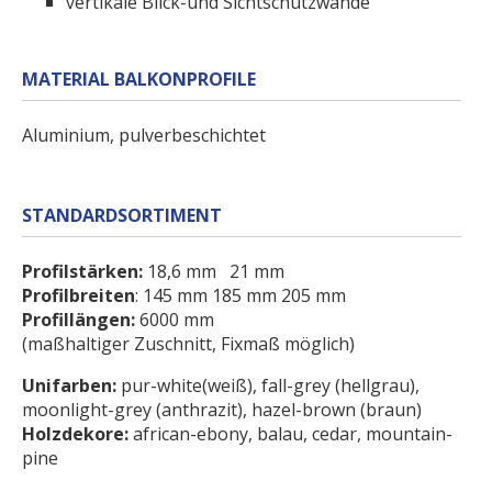
vertikale Blick-und Sichtschutzwände
MATERIAL BALKONPROFILE
Aluminium, pulverbeschichtet
STANDARDSORTIMENT
Profilstärken:
18,6 mm 21 mm
Profilbreiten
: 145 mm 185 mm 205 mm
Profillängen:
6000 mm
(maßhaltiger Zuschnitt, Fixmaß
möglich)
Unifarben:
pur-white(weiß), fall-grey (hellgrau),
moonlight-grey (anthrazit), hazel-brown (braun)
Holzdekore:
african-ebony, balau, cedar, mountain-
pine